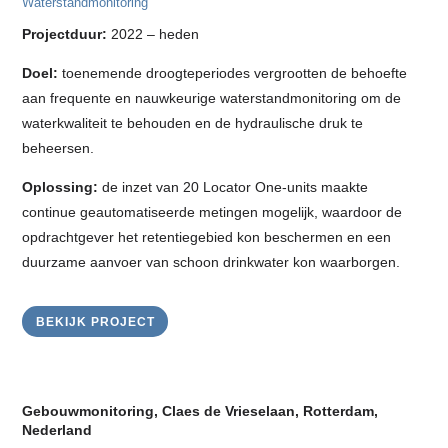
Waterstandmonitoring
Projectduur:
2022 – heden
Doel:
toenemende droogteperiodes vergrootten de behoefte
aan frequente en nauwkeurige waterstandmonitoring om de
waterkwaliteit te behouden en de hydraulische druk te
beheersen.
Oplossing:
de inzet van 20 Locator One-units maakte
continue geautomatiseerde metingen mogelijk, waardoor de
opdrachtgever het retentiegebied kon beschermen en een
duurzame aanvoer van schoon drinkwater kon waarborgen.
BEKIJK PROJECT
Gebouwmonitoring, Claes de Vrieselaan, Rotterdam,
Nederland