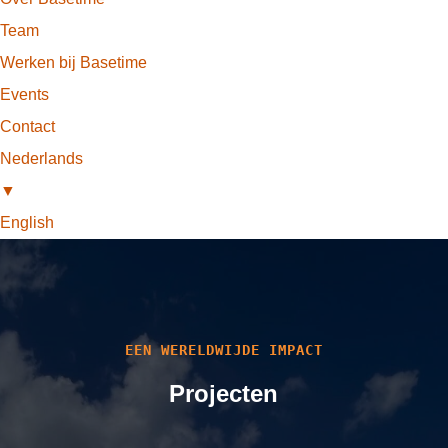
Team
Werken bij Basetime
Events
Contact
Nederlands
▼
English
EEN WERELDWIJDE IMPACT
Projecten