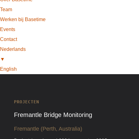
Team
Werken bij Basetime
Events
Contact
Nederlands
▼
English
PROJECTEN
Fremantle Bridge Monitoring
Fremantle (Perth, Australia)