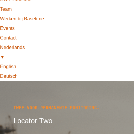
Team
Werken bij Basetime
Events
Contact
Nederlands
▼
English
Deutsch
TWEE VOOR PERMANENTE MONITORING.
Locator Two