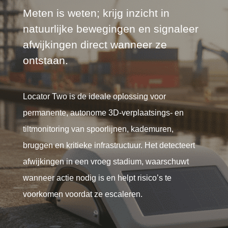
Meten is weten; krijg inzicht in
natuurlijke bewegingen en signaleer
afwijkingen direct wanneer ze
ontstaan.
Locator Two is de ideale oplossing voor
permanente, autonome 3D-verplaatsings- en
tiltmonitoring van spoorlijnen, kademuren,
bruggen en kritieke infrastructuur. Het detecteert
afwijkingen in een vroeg stadium, waarschuwt
wanneer actie nodig is en helpt risico’s te
voorkomen voordat ze escaleren.