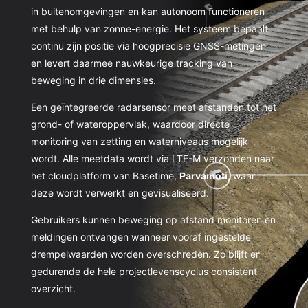
in buitenomgevingen en kan autonoom functioneren
met behulp van zonne-energie. Het systeem bepaalt
continu zijn positie via hoogprecisie GNSS-metingen
en levert daarmee nauwkeurige tracking van
beweging in drie dimensies.
Een geïntegreerde radarsensor meet afstanden tot het
grond- of wateroppervlak, waardoor directe
monitoring van zetting en waterniveaus mogelijk
wordt. Alle meetdata wordt via LTE-M verzonden naar
het cloudplatform van Basetime,
Parvamoti
, waar
deze wordt verwerkt en gevisualiseerd.
Gebruikers kunnen beweging op afstand monitoren en
meldingen ontvangen wanneer vooraf ingestelde
drempelwaarden worden overschreden. Zo blijft er
gedurende de hele projectlevenscyclus consistent
overzicht.