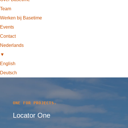
Team
Werken bij Basetime
Events
Contact
Nederlands
▼
English
Deutsch
ONE FOR PROJECTS.
Locator One