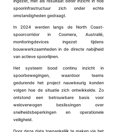
ingezet, met als resultaat beter inzicht in hoe
spoorinfrastructuur zich onder echte
omstandigheden gedraagt.
In 2024 werden langs de North Coast-
spoorcorridor in Coomera, Australië,
monitoringdevices ingezet tijdens
bouwwerkzaamheden in de directe nabijheid
van actieve spoorlijnen.
Het systeem bood continu inzicht in
spoorbewegingen, waardoor teams
gedurende het project nauwkeurig konden
volgen hoe de situatie zich ontwikkelde. Zo
ontstond een betrouwbare basis voor
weloverwogen beslissingen over
snelheidsbeperkingen en operationele
veiligheid.
Door deze data toegankelijk te maken via het