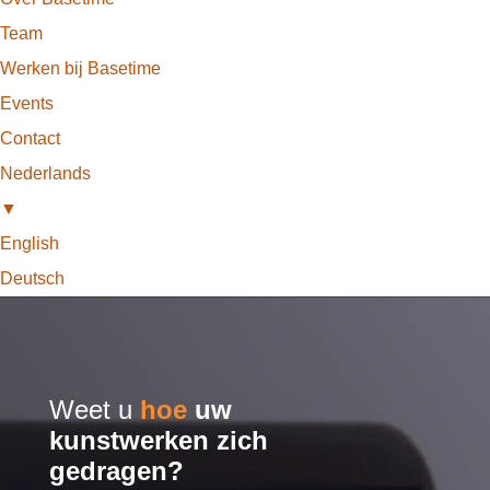
Team
Werken bij Basetime
Events
Contact
Nederlands
▼
English
Deutsch
Weet u
hoe
uw
kunstwerken zich
gedragen?