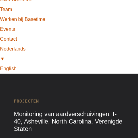
Team
Werken bij Basetime
Events
Contact
Nederlands
▼
English
PROJECTEN
Monitoring van aardverschuivingen, I-
40, Asheville, North Carolina, Verenigde
Staten