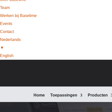
Team
Werken bij Basetime
Events
Contact
Nederlands
▼
English
Home
Toepassingen
Producten