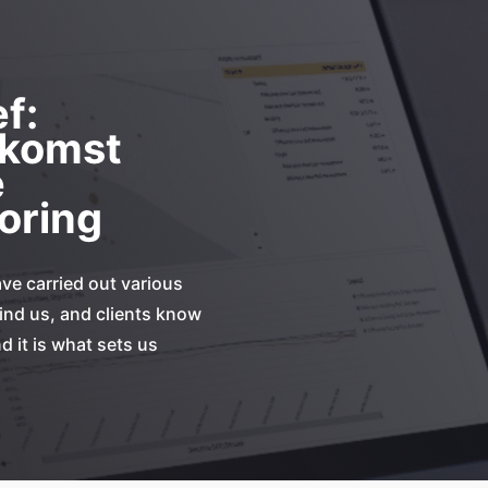
f:
ekomst
e
oring
ave carried out various
hind us, and clients know
d it is what sets us