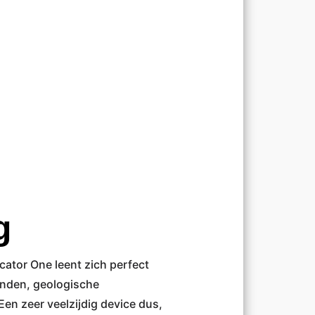
g
ator One leent zich perfect
nden, geologische
Een zeer veelzijdig device dus,