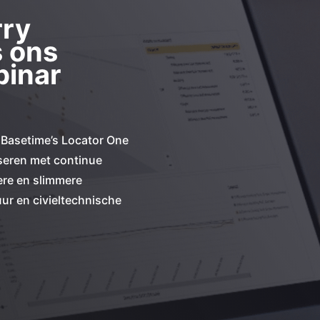
rry
s ons
inar
oe Basetime’s Locator One
seren met continue
lere en slimmere
uur en civieltechnische