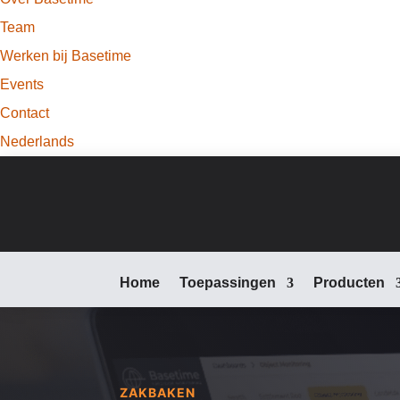
Team
Werken bij Basetime
Events
Contact
Nederlands
Home
Toepassingen
Producten
ZAKBAKEN