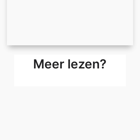
Meer lezen?
Ontmoet Basetime op GEO Business 2026 in
Londen
Basetime is volgende week aanwezig op GEO
Business 2026. U kunt ons ontmoeten op 3 en 4
juni bij ExCeL London, stand G444, waar we
samen met Feelbat aanwezig zijn.