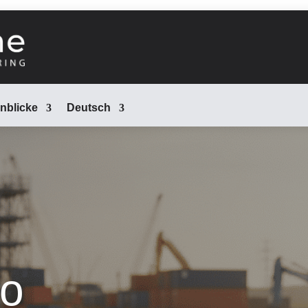
inblicke
Deutsch
wo