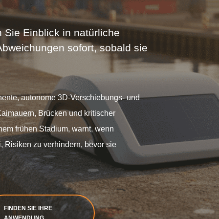
Sie Einblick in natürliche
weichungen sofort, sobald sie
manente, autonome 3D-Verschiebungs- und
imauern, Brücken und kritischer
einem frühen Stadium, warnt, wenn
, Risiken zu verhindern, bevor sie
FINDEN SIE IHRE
ANWENDUNG