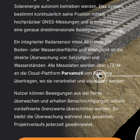
Solarenergie autonom betrieben werden. Das System
bestimmt kontinuierlich seine Position mittels
hochpräziser GNSS-Messungen und ermöglicht so
eine genaue dreidimensionale Bewegungsverfolgung.
Ein integrierter Radarsensor misst Abstände zur
Boden- oder Wasseroberfläche und ermöglicht so die
direkte Überwachung von Setzungen und
Wasserständen. Alle Messdaten werden über LTE-M
an die Cloud-Plattform
Parvamoti
von Basetime
übertragen, wo sie verarbeitet und visualisiert werden.
Nutzer können Bewegungen aus der Ferne
überwachen und erhalten Benachrichtigungen, sobald
vordefinierte Grenzwerte überschritten werden. So
bleibt die Überwachung während des gesamten
Projektverlaufs jederzeit gewährleistet.