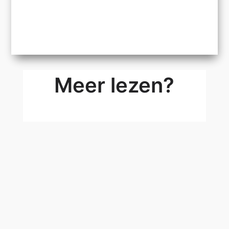
Meer lezen?
Ontmoet Basetime op GEO Business 2026 in
Londen
Basetime is volgende week aanwezig op GEO
Business 2026. U kunt ons ontmoeten op 3 en 4
juni bij ExCeL London, stand G444, waar we
samen met Feelbat aanwezig zijn.
Lees meer