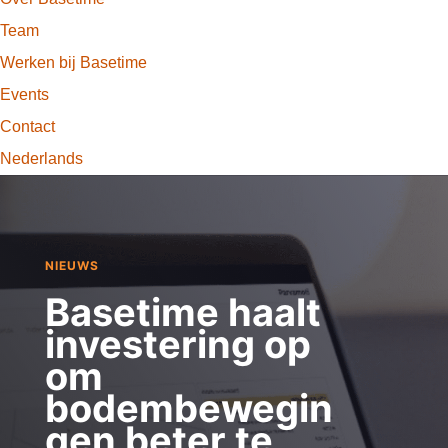
Team
Werken bij Basetime
Events
Contact
Nederlands
NIEUWS
Basetime haalt
investering op
om
bodembewegin
gen beter te