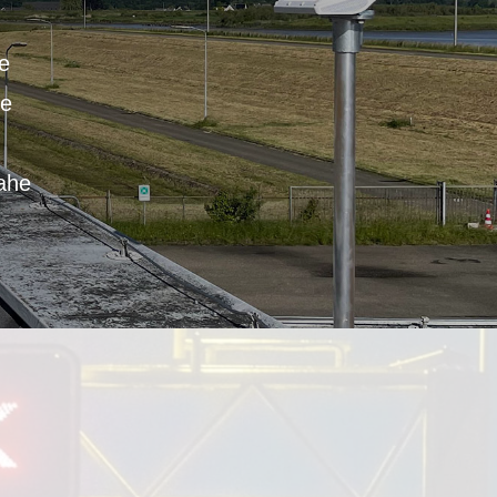
ge
se
nahe