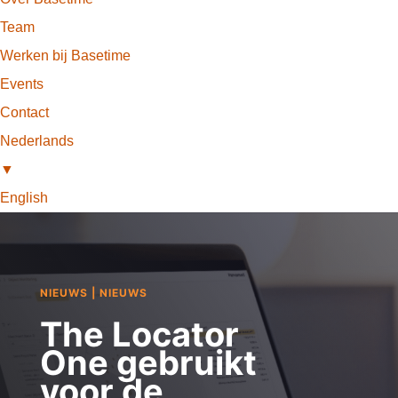
Team
Werken bij Basetime
Events
Contact
Nederlands
▼
English
NIEUWS
|
NIEUWS
The Locator
One gebruikt
voor de